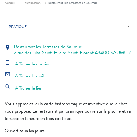
Fil d'ariane
Accueil
Restauration
Restaurant les Terrasses de Saumur
PRATIQUE
Restaurant les Terrasses de Saumur
location_on
2 rue des Lilas Saint-Hilaire-Saint-Florent 49400 SAUMUR
smartphone
Afficher le numéro
mail_outline
Afficher le mail
search
Afficher le lien
Vous appréciez ici la carte bistronomique et inventive que le chef
vous propose. Le restaurant panoramique ouvre sur la piscine et sa
terrasse extérieure en bois exotique.
Ouvert tous les jours.