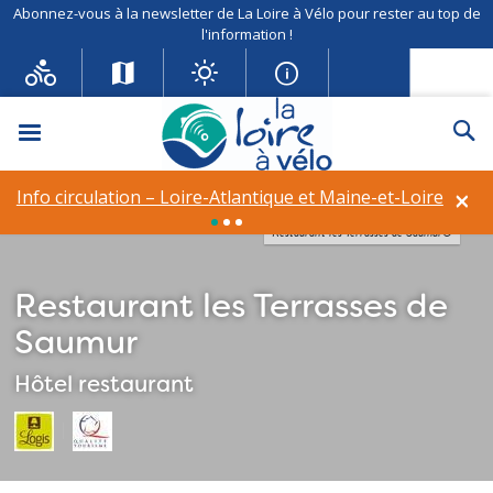
Abonnez-vous à la newsletter de La Loire à Vélo pour rester au top de
l'information !
Menu
Re
×
Info circulation – Loire-Atlantique et Maine-et-Loire
Restaurant les Terrasses de Saumur©
Restaurant les Terrasses de
Saumur
Hôtel restaurant