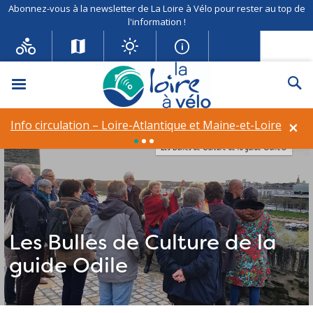
Abonnez-vous à la newsletter de La Loire à Vélo pour rester au top de
l'information !
Menu
Re
×
Info circulation – Loire-Atlantique et Maine-et-Loire
Les Bulles de Culture de la guide Odile©
Les Bulles de Culture de la
guide Odile