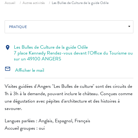
Fil d'ariane
Accueil
Autres activités
Les Bulles de Culture de la guide Odile
PRATIQUE
Les Bulles de Culture de la guide Odile
location_on
7 place Kennedy Rendez-vous devant l'Office du Tourisme ou
sur un 49100 ANGERS
mail_outline
Afficher le mail
Visites guidées d'Angers "Les Bulles de culture" sont des circuits de
1h à 3h à la demande, pouvant inclure le château. Conçues comme
une dégustation avec pépites d'architecture et des histoires à
savourer.
Langues parlées : Anglais, Espagnol, Français
Accueil groupes : oui