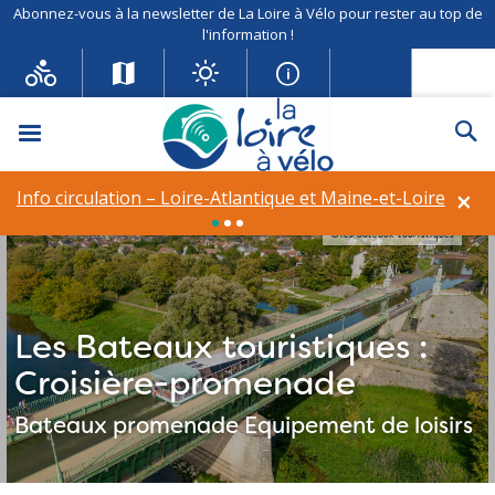
Abonnez-vous à la newsletter de La Loire à Vélo pour rester au top de
l'information !
Menu
Re
×
Info circulation – Loire-Atlantique et Maine-et-Loire
©les bateaux touristiques
Les Bateaux touristiques :
Croisière-promenade
Bateaux promenade
Equipement de loisirs