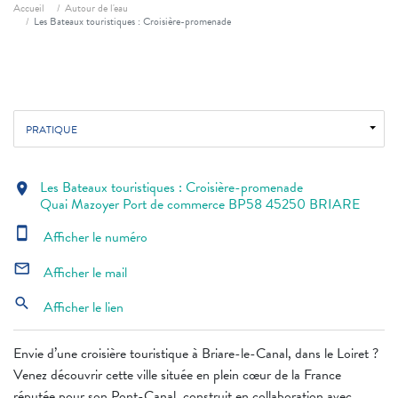
Fil d'ariane
Accueil
Autour de l'eau
Les Bateaux touristiques : Croisière-promenade
PRATIQUE
Les Bateaux touristiques : Croisière-promenade
location_on
Quai Mazoyer Port de commerce BP58 45250 BRIARE
smartphone
Afficher le numéro
mail_outline
Afficher le mail
search
Afficher le lien
Envie d’une croisière touristique à Briare-le-Canal, dans le Loiret ?
Venez découvrir cette ville située en plein cœur de la France
réputée pour son Pont-Canal, construit en collaboration avec