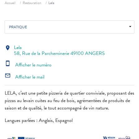
Fil d'ariane
Accueil
Restauration
Lela
PRATIQUE
Lela
location_on
58, Rue de la Parcheminerie 49100 ANGERS
smartphone
Afficher le numéro
mail_outline
Afficher le mail
LELA, c’est une petite pizzeria de quartier conviviale, proposant des
pizzas au levain cuites au feu de bois, agrémentées de produits de
saison et de qualité, le tout accompagné de vin nature.
Langues parlées : Anglais, Espagnol