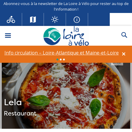
Abonnez-vous à la newsletter de La Loire à Vélo pour rester au top de
l'information !
Menu
Re
×
Info circulation – Loire-Atlantique et Maine-et-Loire
Lela©
Lela
Restaurant