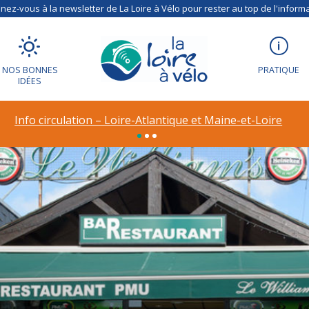
ez-vous à la newsletter de La Loire à Vélo pour rester au top de l'informa
NOS BONNES
PRATIQUE
IDÉES
Info circulation – Loire-Atlantique et Maine-et-Loire