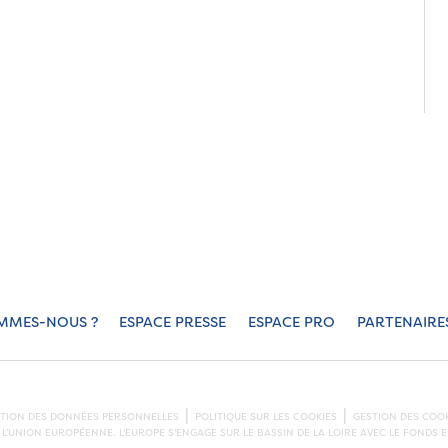
MMES-NOUS ?
ESPACE PRESSE
ESPACE PRO
PARTENAIRE
CTION DES DONNÉES PERSONNELLES
POLITIQUE SUR LES COOKIES
GESTION DES COOK
L’UNION EUROPÉENNE. L'EUROPE S'ENGAGE SUR LE BASSIN DE LA LOIRE AVEC LE FOND