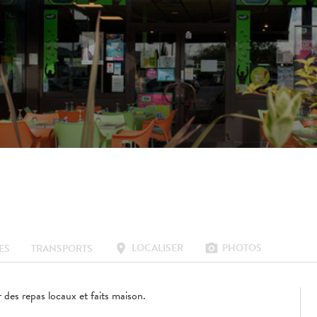
LOCALISER
PHOTOS
location_on
photo_camera
ES
TRANSPORTS
r des repas locaux et faits maison.