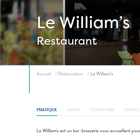
Le William’s
Restaurant
Fil d'ariane
Accueil
Restauration
Le William’s
PRATIQUE
TARIFS
OUVERTURE
SERVIC
Le William's est un bar-brasserie vous accueillant pou