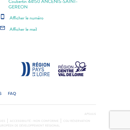
Coubertin 44150 ANCENIS-SAINT-
GEREON
smartphone
Afficher le numéro
mail_outline
Afficher le mail
S
FAQ
APSULIS
IES
ACCESSIBILITÉ : NON CONFORME
CGU RÉSERVATION
S EUROPÉEN DE DÉVELOPPEMENT RÉGIONAL