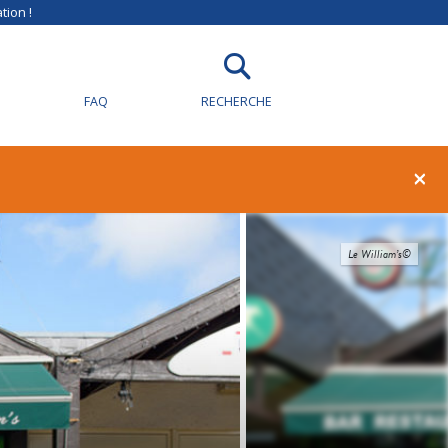
tion !
FAQ
RECHERCHE
×
Le William’s©