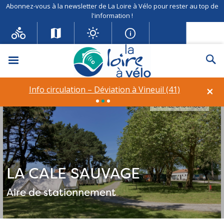
Abonnez-vous à la newsletter de La Loire à Vélo pour rester au top de
l'information !
Menu
Re
×
Info circulation – Déviation à Vineuil (41)
LA CALE SAUVAGE©
LA CALE SAUVAGE
Aire de stationnement