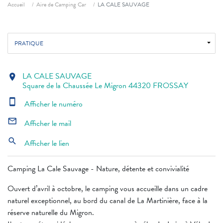
Fil d'ariane
Accueil
Aire de Camping Car
LA CALE SAUVAGE
PRATIQUE
LA CALE SAUVAGE
location_on
Square de la Chaussée Le Migron 44320 FROSSAY
smartphone
Afficher le numéro
mail_outline
Afficher le mail
search
Afficher le lien
Camping La Cale Sauvage - Nature, détente et convivialité
Ouvert d’avril à octobre, le camping vous accueille dans un cadre
naturel exceptionnel, au bord du canal de La Martinière, face à la
réserve naturelle du Migron.