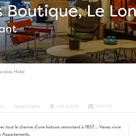
s Boutique, Le Lo
rant
Londres Hôtel
LOCALISER
PHOTOS
location_on
photo_camera
ES
TRANSPORTS
c tout le charme d’une histoire remontant à 1837... Venez vivre
 & Appartements.