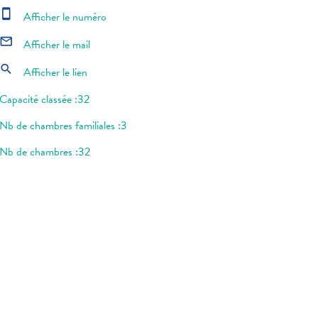
smartphone
Afficher le numéro
mail_outline
Afficher le mail
search
Afficher le lien
Capacité classée :32
Nb de chambres familiales :3
Nb de chambres :32