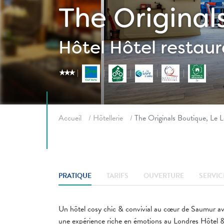
The Original
Hôtel
Hôtel restau
star_rate
star_rate
star_rate
Fil d'ariane
Accueil
Hôtellerie
The Originals Boutique, Le 
PRATIQUE
TARIFS
OUVERTURE
SERVIC
Un hôtel cosy chic & convivial au cœur de Saumur ave
une expérience riche en émotions au Londres Hôtel