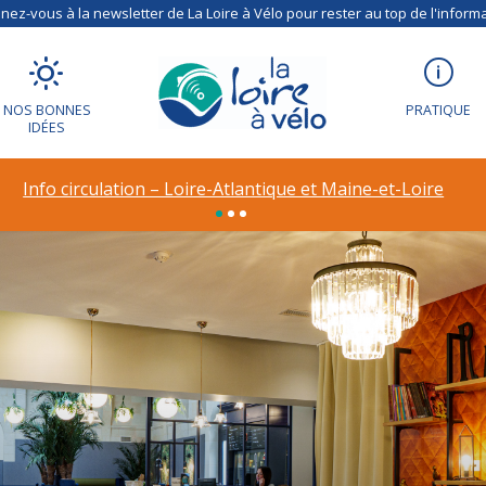
ez-vous à la newsletter de La Loire à Vélo pour rester au top de l'informa
NOS BONNES
PRATIQUE
IDÉES
Info circulation – Loire-Atlantique et Maine-et-Loire