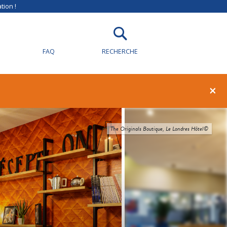
tion !
FAQ
RECHERCHE
×
The Originals Boutique, Le Londres Hôtel©