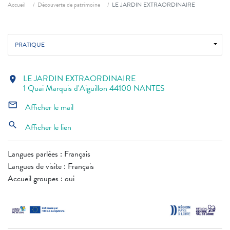
Fil d'ariane
Accueil
Découverte de patrimoine
LE JARDIN EXTRAORDINAIRE
PRATIQUE
LE JARDIN EXTRAORDINAIRE
location_on
1 Quai Marquis d'Aiguillon 44100 NANTES
mail_outline
Afficher le mail
search
Afficher le lien
Langues parlées : Français
Langues de visite : Français
Accueil groupes : oui