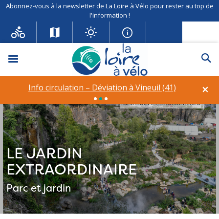
Abonnez-vous à la newsletter de La Loire à Vélo pour rester au top de
l'information !
Menu
Re
×
Info circulation – Déviation à Vineuil (41)
LE JARDIN EXTRAORDINAIRE©
LE JARDIN
EXTRAORDINAIRE
Parc et jardin