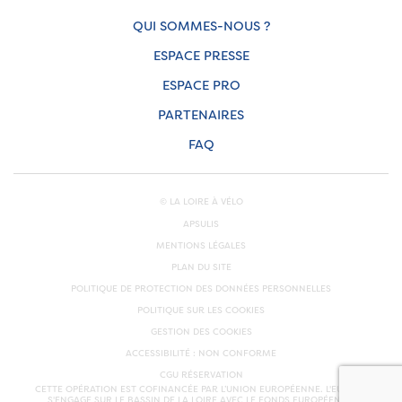
QUI SOMMES-NOUS ?
ESPACE PRESSE
ESPACE PRO
PARTENAIRES
FAQ
© LA LOIRE À VÉLO
APSULIS
MENTIONS LÉGALES
PLAN DU SITE
POLITIQUE DE PROTECTION DES DONNÉES PERSONNELLES
POLITIQUE SUR LES COOKIES
GESTION DES COOKIES
ACCESSIBILITÉ : NON CONFORME
CGU RÉSERVATION
CETTE OPÉRATION EST COFINANCÉE PAR L’UNION EUROPÉENNE. L'EUROPE
S'ENGAGE SUR LE BASSIN DE LA LOIRE AVEC LE FONDS EUROPÉEN DE