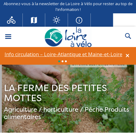
Abonnez-vous à la newsletter de La Loire à Vélo pour rester au top de
l'information !
Menu
Re
×
Info circulation – Loire-Atlantique et Maine-et-Loire
LA FERME DES PETITES MOTTES©
LA FERME DES PETITES
MOTTES
Agriculture / horticulture / Pêche
Produits
alimentaires