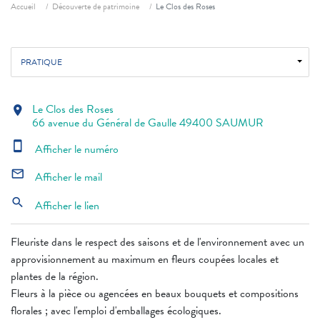
Fil d'ariane
Accueil
Découverte de patrimoine
Le Clos des Roses
PRATIQUE
Le Clos des Roses
location_on
66 avenue du Général de Gaulle 49400 SAUMUR
smartphone
Afficher le numéro
mail_outline
Afficher le mail
search
Afficher le lien
Fleuriste dans le respect des saisons et de l'environnement avec un
approvisionnement au maximum en fleurs coupées locales et
plantes de la région.
Fleurs à la pièce ou agencées en beaux bouquets et compositions
florales ; avec l'emploi d'emballages écologiques.