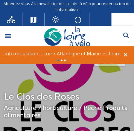
Abonnez-vous à la newsletter de La Loire à Vélo pour rester au top de
l'information !
Menu
Re
×
Info circulation – Loire-Atlantique et Maine-et-Loire
Info circulation – Déviation à Vineuil (41)
Le Clos des Roses©
Le Clos des Roses
Agriculture / horticulture / Pêche
Produits
alimentaires