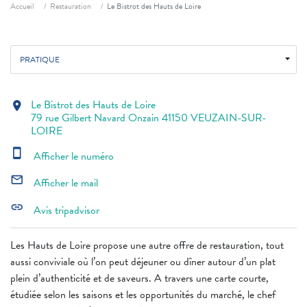
Fil d'ariane
Accueil
Restauration
Le Bistrot des Hauts de Loire
PRATIQUE
Le Bistrot des Hauts de Loire
location_on
79 rue Gilbert Navard Onzain 41150 VEUZAIN-SUR-
LOIRE
smartphone
Afficher le numéro
mail_outline
Afficher le mail
link
Avis tripadvisor
Les Hauts de Loire propose une autre offre de restauration, tout
aussi conviviale où l’on peut déjeuner ou dîner autour d’un plat
plein d’authenticité et de saveurs. A travers une carte courte,
étudiée selon les saisons et les opportunités du marché, le chef