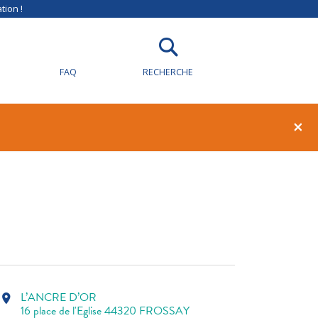
tion !
FAQ
RECHERCHE
1
0
×
L’ANCRE D’OR
location_on
16 place de l'Eglise 44320 FROSSAY