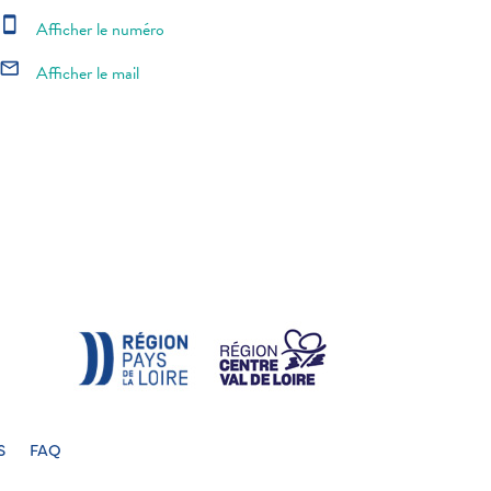
smartphone
Afficher le numéro
mail_outline
Afficher le mail
S
FAQ