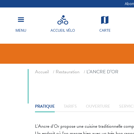
Abonn
L’ANCRE D’O
MENU
ACCUEIL VÉLO
CARTE
Restaurant
Fil d'ariane
Accueil
Restauration
L’ANCRE D’OR
PRATIQUE
TARIFS
OUVERTURE
SERVIC
L'Ancre d'Or propose une cuisine traditionnelle compo
Un endroit où l'on mange bien avec un très bon rapport