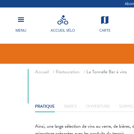
Abonn
MENU
ACCUEIL VÉLO
CARTE
La Tonnelle B
Fil d'ariane
Accueil
Restauration
La Tonnelle Bar à vins
PRATIQUE
TARIFS
OUVERTURE
SERVIC
Ainsi, une large sélection de vins au verre, de bière
grignotage préparées avec les produits du terroir.