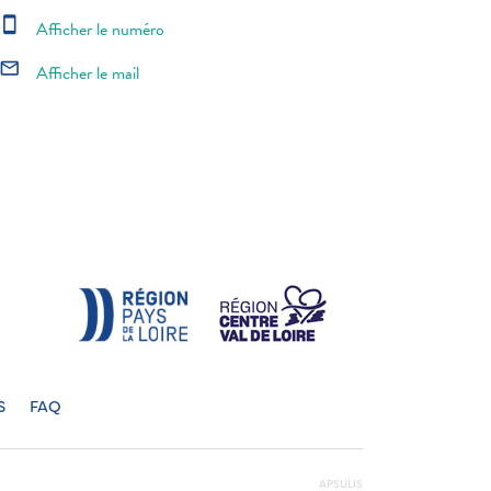
smartphone
Afficher le numéro
mail_outline
Afficher le mail
S
FAQ
APSULIS