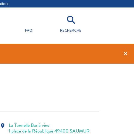
tion !
FAQ
RECHERCHE
1
0
×
La Tonnelle Bar à vins
location_on
1 place de la République 49400 SAUMUR