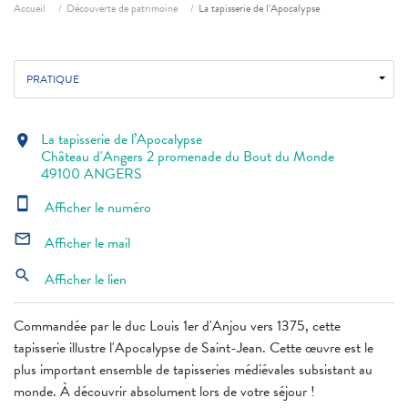
Fil d'ariane
Accueil
Découverte de patrimoine
La tapisserie de l’Apocalypse
PRATIQUE
La tapisserie de l’Apocalypse
location_on
Château d'Angers 2 promenade du Bout du Monde
49100 ANGERS
smartphone
Afficher le numéro
mail_outline
Afficher le mail
search
Afficher le lien
Commandée par le duc Louis 1er d'Anjou vers 1375, cette
tapisserie illustre l'Apocalypse de Saint-Jean. Cette œuvre est le
plus important ensemble de tapisseries médiévales subsistant au
monde. À découvrir absolument lors de votre séjour !