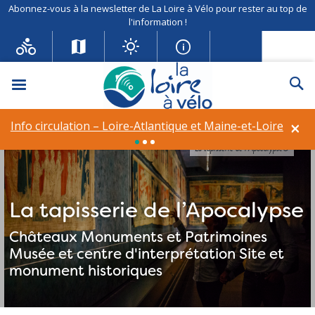
Abonnez-vous à la newsletter de La Loire à Vélo pour rester au top de
l'information !
Menu
Re
×
Info circulation – Loire-Atlantique et Maine-et-Loire
La tapisserie de l’Apocalypse©
La tapisserie de l’Apocalypse
Châteaux
Monuments et Patrimoines
Musée et centre d'interprétation
Site et
monument historiques