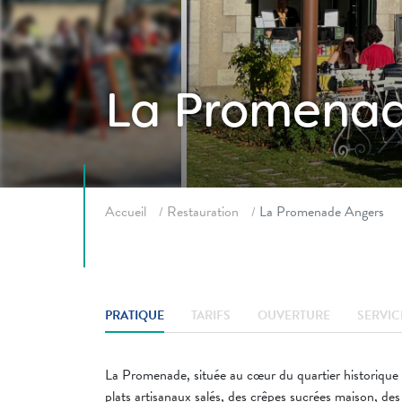
La Promenad
Fil d'ariane
Accueil
Restauration
La Promenade Angers
PRATIQUE
TARIFS
OUVERTURE
SERVIC
La Promenade, située au cœur du quartier historique 
plats artisanaux salés, des crêpes sucrées maison, des