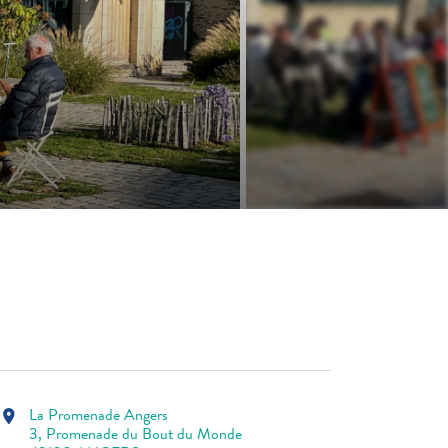
La Promenade Angers
location_on
3, Promenade du Bout du Monde