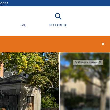
tion !
FAQ
RECHERCHE
×
La Promenade Angers©