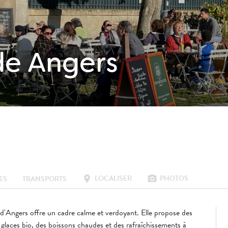
e Angers
LOCALISER
PHOTOS
location_on
photo_camera
ES
TRANSPORTS
d'Angers offre un cadre calme et verdoyant. Elle propose des
 glaces bio, des boissons chaudes et des rafraîchissements à