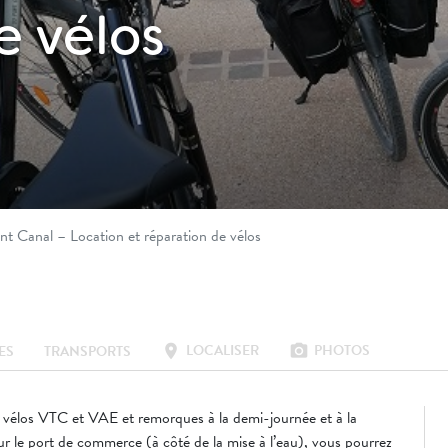
e vélos
t Canal – Location et réparation de vélos
LOCALISER
PHOTOS
location_on
photo_camera
ES
TRANSPORTS
 vélos VTC et VAE et remorques à la demi-journée et à la
ur le port de commerce (à côté de la mise à l’eau), vous pourrez