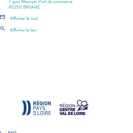
7 quai Mazoyer Port de commerce
45250 BRIARE
mail_outline
Afficher le mail
search
Afficher le lien
S
FAQ