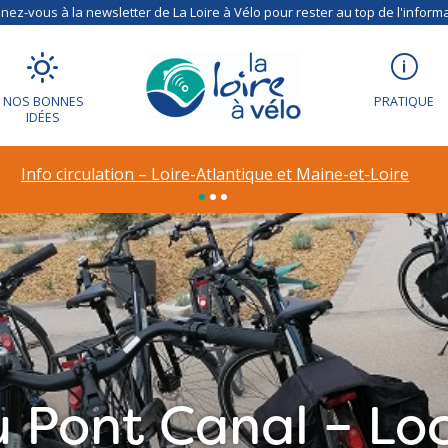
ez-vous à la newsletter de La Loire à Vélo pour rester au top de l'informa
NOS BONNES
PRATIQUE
IDÉES
Info circulation – Loire-Atlantique et Maine-et-Loire
 Pont Canal – Loc