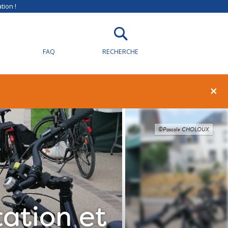
tion !
FAQ
RECHERCHE
×
©Pascale CHOLOUX
ation et