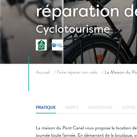
réparation d
Cyclotourisme
Fil d'ariane
Accueil
Faire réparer son vélo
La Maison du Pon
PRATIQUE
TARIFS
OUVERTURE
SERVIC
La maison du Pont Canal vous propose la location de
journée toute l'année. En démarrant de la boutique, s