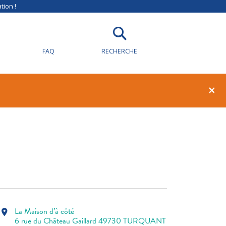
tion !
FAQ
RECHERCHE
1
0
×
La Maison d’à côté
location_on
6 rue du Château Gaillard 49730 TURQUANT