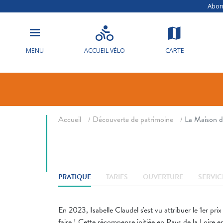
Abonn
La Maison d’
MENU
ACCUEIL VÉLO
CARTE
Artisanat / Art
Prod
Fil d'ariane
Accueil
Découverte de patrimoine
La Maison d
PRATIQUE
TARIFS
OUVERTURE
SERVIC
En 2023, Isabelle Claudel s'est vu attribuer le 1er pr
faire ! Cette récompense initiée en Pays de la Loire en