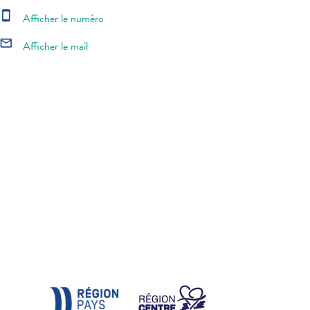
smartphone
Afficher le numéro
mail_outline
Afficher le mail