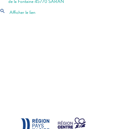
de la Fontaine 45770 SARAN
search
Afficher le lien