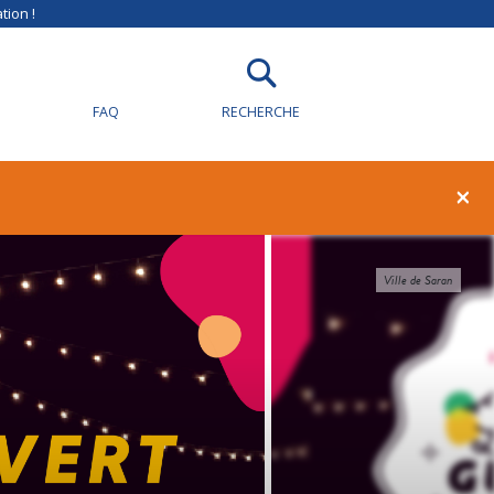
tion !
FAQ
RECHERCHE
×
Ville de Saran