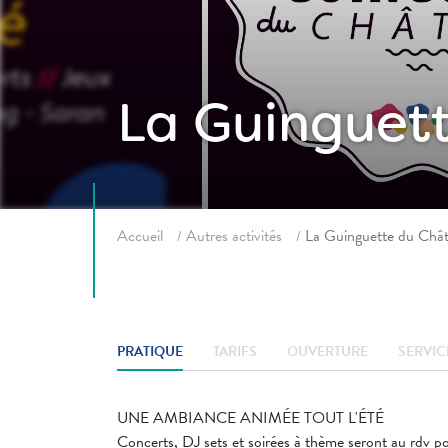
La Guinguet
Fil d'ariane
Accueil
Autres activités
La Guinguette du Châ
PRATIQUE
TARIFS
OUVERTURE
SERVIC
UNE AMBIANCE ANIMÉE TOUT L'ÉTÉ
Concerts, DJ sets et soirées à thème seront au rdv po