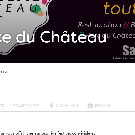
te du Château
teau
LOCALISER
PHOTOS
location_on
photo_camera
ES
TRANSPORTS
ur vous offrir une atmosphère festive, conviviale et