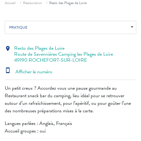
Fil d'ariane
Accueil
Restauration
Resto des Plages de Loire
PRATIQUE
Resto des Plages de Loire
location_on
Route de Savennières Camping les Plages de Loire
49190 ROCHEFORT-SUR-LOIRE
smartphone
Afficher le numéro
Un petit creux ? Accordez vous une pause gourmande au
Restaurant snack bar du camping, lieu idéal pour se retrouver
autour d’un rafraîchissement, pour l’apéritif, ou pour goûter l’une
des nombreuses préparations mises à la carte.
Langues parlées : Anglais, Français
Accueil groupes : oui