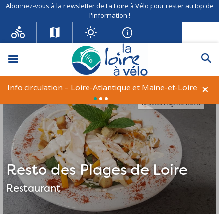
Abonnez-vous à la newsletter de La Loire à Vélo pour rester au top de
l'information !
Menu
Re
×
Info circulation – Loire-Atlantique et Maine-et-Loire
Resto des Plages de Loire©
Resto des Plages de Loire
Restaurant