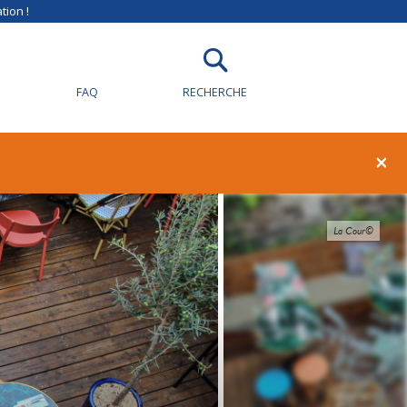
tion !
FAQ
RECHERCHE
×
La Cour©