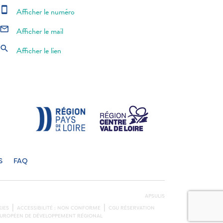
smartphone
Afficher le numéro
mail_outline
Afficher le mail
search
Afficher le lien
S
FAQ
APSULIS
IES
ACCESSIBILITÉ : NON CONFORME
CGU RÉSERVATION
S EUROPÉEN DE DÉVELOPPEMENT RÉGIONAL