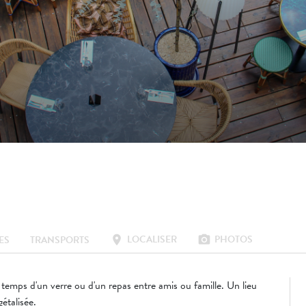
LOCALISER
PHOTOS
location_on
photo_camera
ES
TRANSPORTS
 temps d'un verre ou d'un repas entre amis ou famille. Un lieu
étalisée.