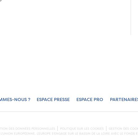
MMES-NOUS ?
ESPACE PRESSE
ESPACE PRO
PARTENAIRE
CTION DES DONNÉES PERSONNELLES
POLITIQUE SUR LES COOKIES
GESTION DES COOK
L’UNION EUROPÉENNE. L'EUROPE S'ENGAGE SUR LE BASSIN DE LA LOIRE AVEC LE FOND