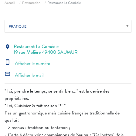
Fil d'ariane
Accueil
Restauration
Restaurant La Comédie
PRATIQUE
Restaurant La Comédie
location_on
19 rue Molière 49400 SAUMUR
smartphone
Afficher le numéro
mail_outline
Afficher le mail
* Ici, prendre le temps, se sentir bien...* est la devise des
propriétaires.
* Ici, Cuisinier & fait maison !!! *
Pas un gastronomique mais cuisine française traditionnelle de
qualité :
- 2 menus : tradition ou tentation ;
- Carte à découvrir : champignons de Saumur "Galipettes", foie