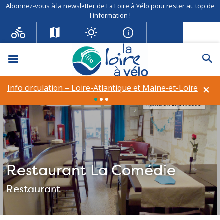
Abonnez-vous à la newsletter de La Loire à Vélo pour rester au top de
l'information !
Menu
Re
×
Info circulation – Loire-Atlantique et Maine-et-Loire
Restaurant La Comédie©
Restaurant La Comédie
Restaurant