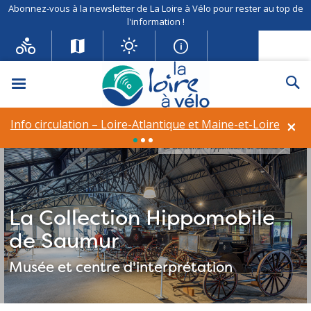
Abonnez-vous à la newsletter de La Loire à Vélo pour rester au top de
l'information !
Menu
Re
×
Info circulation – Loire-Atlantique et Maine-et-Loire
La Collection Hippomobile de Saumur©
La Collection Hippomobile
de Saumur
Musée et centre d'interprétation