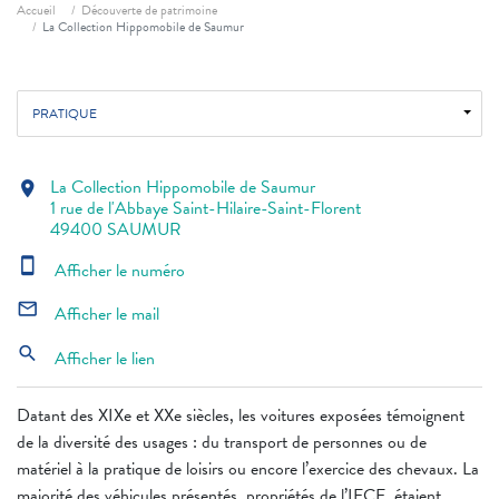
Fil d'ariane
Accueil
Découverte de patrimoine
La Collection Hippomobile de Saumur
PRATIQUE
La Collection Hippomobile de Saumur
location_on
1 rue de l'Abbaye Saint-Hilaire-Saint-Florent
49400 SAUMUR
smartphone
Afficher le numéro
mail_outline
Afficher le mail
search
Afficher le lien
Datant des XIXe et XXe siècles, les voitures exposées témoignent
de la diversité des usages : du transport de personnes ou de
matériel à la pratique de loisirs ou encore l’exercice des chevaux. La
majorité des véhicules présentés, propriétés de l’IFCE, étaient