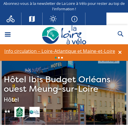
Abonnez-vous à la newsletter de La Loire à Vélo pour rester au top de
l'information !
Menu
Re
×
Info circulation – Loire-Atlantique et Maine-et-Loire
© Ibis Budget
Hôtel Ibis Budget Orléans
ouest Meung-sur-Loire
Hôtel
star_rate
star_rate