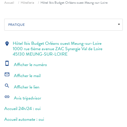
Fil d'ariane
Accueil
Hôtellerie
Hôtel Ibis Budget Orléans ouest Meung-sur-Loire
PRATIQUE
Hôtel Ibis Budget Orléans ouest Meung-sur-Loire
location_on
1000 rue 6ème avenue ZAC Synergie Val de Loire
45130 MEUNG-SUR-LOIRE
smartphone
Afficher le numéro
mail_outline
Afficher le mail
search
Afficher le lien
link
Avis tripadvisor
Accueil 24h/24 : oui
Accueil automate : oui