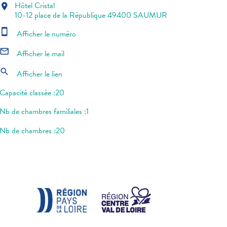
Hôtel Cristal
location_on
10-12 place de la République 49400 SAUMUR
smartphone
Afficher le numéro
mail_outline
Afficher le mail
search
Afficher le lien
Capacité classée :20
Nb de chambres familiales :1
Nb de chambres :20