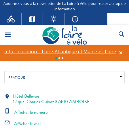
Abonnez-vous à la newsletter de La Loire à Vélo pour rester au top de
l'information !
Hôtel Bellevue
Menu
Re
Hôtel restaurant
×
Info circulation – Loire-Atlantique et Maine-et-Loire
Fil d'ariane
star_rate
star_rate
star_rate
Accueil
Hôtellerie
Hôtel Bellevue
PRATIQUE
Hôtel Bellevue
location_on
12 quai Charles Guinot 37400 AMBOISE
smartphone
Afficher le numéro
mail_outline
Afficher le mail