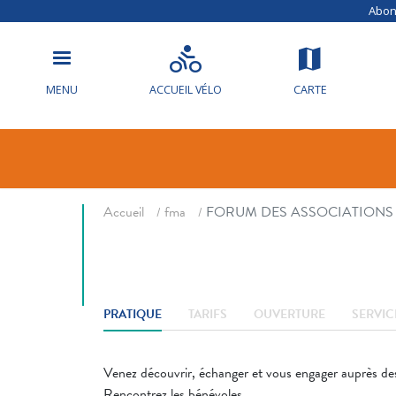
Abonn
MENU
ACCUEIL VÉLO
CARTE
FORUM DES 
Fil d'ariane
Accueil
fma
FORUM DES ASSOCIATIONS
PRATIQUE
TARIFS
OUVERTURE
SERVIC
Venez découvrir, échanger et vous engager auprès des 
Rencontrez les bénévoles.