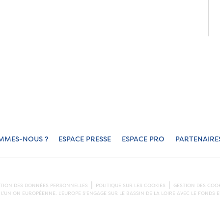
MMES-NOUS ?
ESPACE PRESSE
ESPACE PRO
PARTENAIRE
CTION DES DONNÉES PERSONNELLES
POLITIQUE SUR LES COOKIES
GESTION DES COOK
L’UNION EUROPÉENNE. L'EUROPE S'ENGAGE SUR LE BASSIN DE LA LOIRE AVEC LE FOND