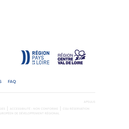
S
FAQ
APSULIS
IES
ACCESSIBILITÉ : NON CONFORME
CGU RÉSERVATION
S EUROPÉEN DE DÉVELOPPEMENT RÉGIONAL