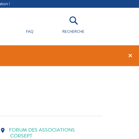
tion !
FAQ
RECHERCHE
1
0
×
FORUM DES ASSOCIATIONS
location_on
CORSEPT