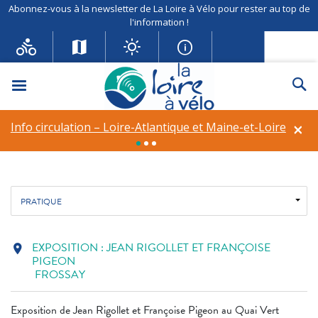
Abonnez-vous à la newsletter de La Loire à Vélo pour rester au top de
l'information !
EXPOSITION : JEAN
RIGOLLET ET FRANÇOISE
Menu
Re
PIGEON
×
Info circulation – Loire-Atlantique et Maine-et-Loire
Fil d'ariane
Accueil
fma
EXPOSITION : JEAN RIGOLLET ET FRANÇOISE PIGEON
PRATIQUE
EXPOSITION : JEAN RIGOLLET ET FRANÇOISE
location_on
PIGEON
FROSSAY
Exposition de Jean Rigollet et Françoise Pigeon au Quai Vert