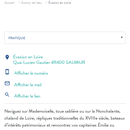
Fil d'ariane
Accueil
Autour de l'eau
Évasion en Loire
PRATIQUE
Évasion en Loire
location_on
Quai Lucien Gautier 49400 SAUMUR
smartphone
Afficher le numéro
mail_outline
Afficher le mail
search
Afficher le lien
Naviguez sur Mademoiselle, toue sablière ou sur la Nonchalante,
chaland de Loire, répliques traditionnelles du XVIIIe siècle, bateaux
d’intérêts patrimoniaux et rencontrez vos capitaines Émilie ou