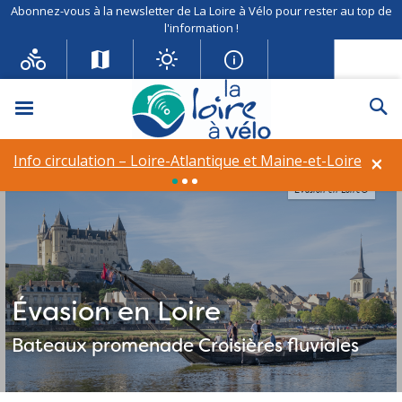
Abonnez-vous à la newsletter de La Loire à Vélo pour rester au top de
l'information !
Menu
Re
×
Info circulation – Loire-Atlantique et Maine-et-Loire
Évasion en Loire©
Évasion en Loire
Bateaux promenade
Croisières fluviales