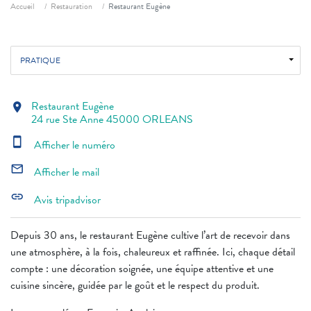
Fil d'ariane
Accueil
Restauration
Restaurant Eugène
PRATIQUE
Restaurant Eugène
location_on
24 rue Ste Anne 45000 ORLEANS
smartphone
Afficher le numéro
mail_outline
Afficher le mail
link
Avis tripadvisor
Depuis 30 ans, le restaurant Eugène cultive l’art de recevoir dans
une atmosphère, à la fois, chaleureux et raffinée. Ici, chaque détail
compte : une décoration soignée, une équipe attentive et une
cuisine sincère, guidée par le goût et le respect du produit.