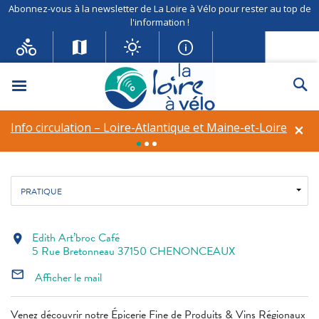
Abonnez-vous à la newsletter de La Loire à Vélo pour rester au top de
l'information !
Menu
Re
Edith Art’broc Café
×
Info circulation – Loire-Atlantique et Maine-et-Loire
Fil d'ariane
Accueil
Restauration
Edith Art’broc Café
PRATIQUE
Edith Art’broc Café
location_on
5 Rue Bretonneau 37150 CHENONCEAUX
mail_outline
Afficher le mail
Venez découvrir notre Épicerie Fine de Produits & Vins Régionaux