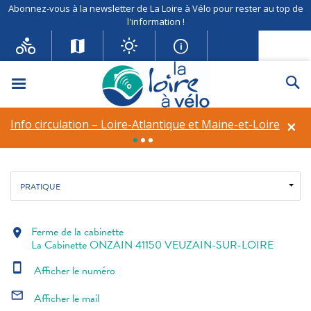
Abonnez-vous à la newsletter de La Loire à Vélo pour rester au top de
l'information !
Ferme de la cabinette
Pique-nique
Produits alimentaires
Vente
Menu
Re
de produits
Visites à la ferme
×
Info circulation – Loire-Atlantique et Maine-et-Loire
Fil d'ariane
Accueil
Découverte de patrimoine
Ferme de la cabinette
PRATIQUE
Ferme de la cabinette
location_on
La Cabinette ONZAIN 41150 VEUZAIN-SUR-LOIRE
smartphone
Afficher le numéro
mail_outline
Afficher le mail