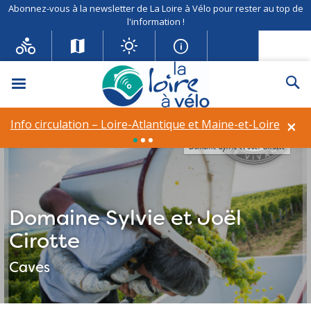
Abonnez-vous à la newsletter de La Loire à Vélo pour rester au top de
l'information !
Menu
Re
×
Info circulation – Loire-Atlantique et Maine-et-Loire
Domaine Sylvie et Joel Cirotte
Domaine Sylvie et Joël
Cirotte
Caves