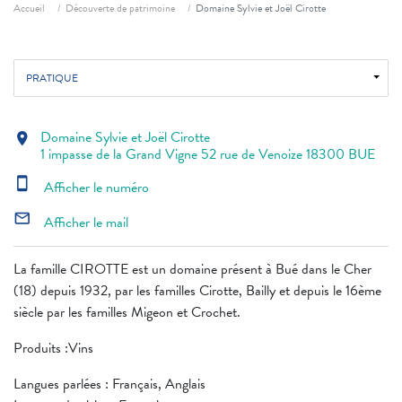
Fil d'ariane
Accueil
Découverte de patrimoine
Domaine Sylvie et Joël Cirotte
PRATIQUE
Domaine Sylvie et Joël Cirotte
location_on
1 impasse de la Grand Vigne 52 rue de Venoize 18300 BUE
smartphone
Afficher le numéro
mail_outline
Afficher le mail
La famille CIROTTE est un domaine présent à Bué dans le Cher
(18) depuis 1932, par les familles Cirotte, Bailly et depuis le 16ème
siècle par les familles Migeon et Crochet.
Produits :Vins
Langues parlées : Français, Anglais