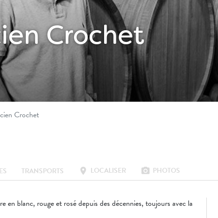
ien Crochet
cien Crochet
LOCALISER
PHOTOS
location_on
photo_camera
ES
TRANSPORTS
e en blanc, rouge et rosé depuis des décennies, toujours avec la