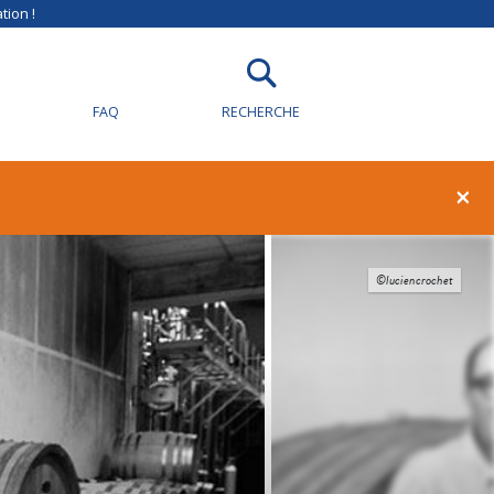
tion !
FAQ
RECHERCHE
×
©luciencrochet