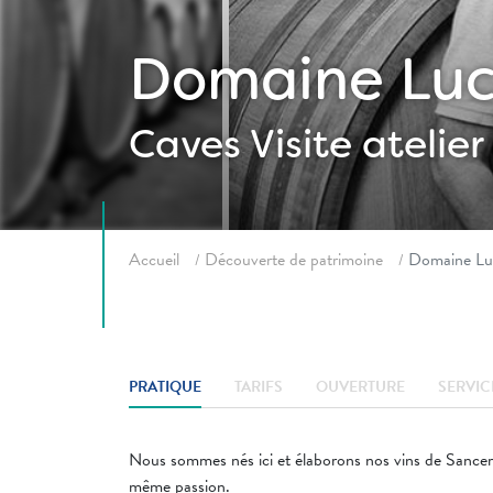
Domaine Luc
Caves
Visite atelier
Fil d'ariane
Accueil
Découverte de patrimoine
Domaine Lu
PRATIQUE
TARIFS
OUVERTURE
SERVIC
Nous sommes nés ici et élaborons nos vins de Sancerr
même passion.