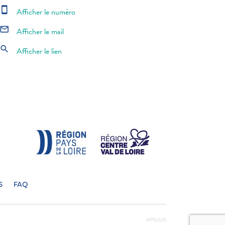
smartphone
Afficher le numéro
mail_outline
Afficher le mail
search
Afficher le lien
S
FAQ
APSULIS