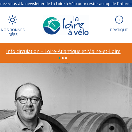
ez-vous à la newsletter de La Loire à Vélo pour rester au top de l'informa
NOS BONNES
PRATIQUE
IDÉES
Info circulation – Loire-Atlantique et Maine-et-Loire