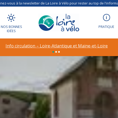
ez-vous à la newsletter de La Loire à Vélo pour rester au top de l'informa
NOS BONNES
PRATIQUE
IDÉES
Info circulation – Loire-Atlantique et Maine-et-Loire