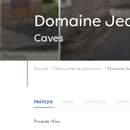
Domaine Jea
Caves
Fil d'ariane
Accueil
Découverte de patrimoine
Domaine Jea
PRATIQUE
TARIFS
OUVERTURE
SERVIC
Produits :Vins