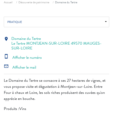
Fil d'ariane
Accueil
Découverte de patrimoine
Domaine du Tertre
PRATIQUE
Domaine du Tertre
location_on
Le Tertre MONTJEAN-SUR-LOIRE 49570 MAUGES-
SUR-LOIRE
smartphone
Afficher le numéro
mail_outline
Afficher le mail
Le Domaine du Tertre se consacre à ses 27 hectares de vignes, et
vous propose visite et dégustation à Montjean-sur-Loire. Entre
Four à chaux et Loire, les sols riches produisent des cuvées qu'on
apprécie en bouche.
Produits :Vins