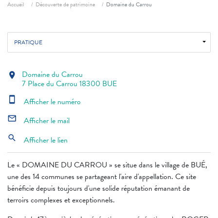
Fil d'ariane
Accueil
Découverte de patrimoine
Domaine du Carrou
PRATIQUE
Domaine du Carrou
location_on
7 Place du Carrou 18300 BUE
smartphone
Afficher le numéro
mail_outline
Afficher le mail
search
Afficher le lien
Le « DOMAINE DU CARROU » se situe dans le village de BUÉ,
une des 14 communes se partageant l'aire d'appellation. Ce site
bénéficie depuis toujours d'une solide réputation émanant de
terroirs complexes et exceptionnels.