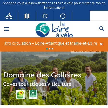
Abonnez-vous à la newsletter de La Loire à Vélo pour rester au top de
l'information !
Menu
Re
×
Info circulation – Loire-Atlantique et Maine-et-Loire
Domaine des Galloires©
Domaine des Galloires
Caves touristiques
Viticulture