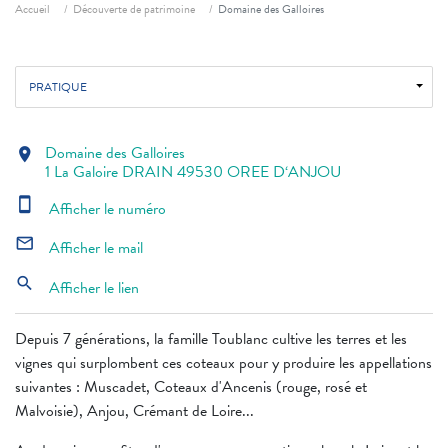
Fil d'ariane
Accueil
Découverte de patrimoine
Domaine des Galloires
PRATIQUE
Domaine des Galloires
location_on
1 La Galoire DRAIN 49530 OREE D‘ANJOU
smartphone
Afficher le numéro
mail_outline
Afficher le mail
search
Afficher le lien
Depuis 7 générations, la famille Toublanc cultive les terres et les
vignes qui surplombent ces coteaux pour y produire les appellations
suivantes : Muscadet, Coteaux d'Ancenis (rouge, rosé et
Malvoisie), Anjou, Crémant de Loire...