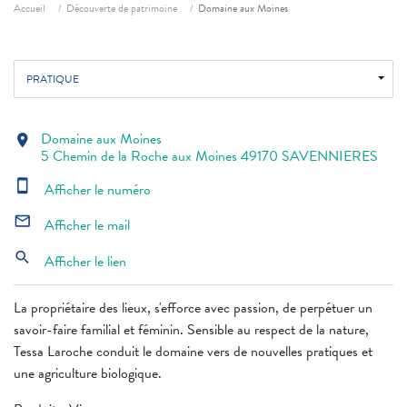
Fil d'ariane
Accueil
Découverte de patrimoine
Domaine aux Moines
PRATIQUE
Domaine aux Moines
location_on
5 Chemin de la Roche aux Moines 49170 SAVENNIERES
smartphone
Afficher le numéro
mail_outline
Afficher le mail
search
Afficher le lien
La propriétaire des lieux, s'efforce avec passion, de perpétuer un
savoir-faire familial et féminin. Sensible au respect de la nature,
Tessa Laroche conduit le domaine vers de nouvelles pratiques et
une agriculture biologique.