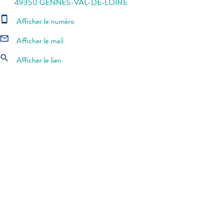
49350 GENNES-VAL-DE-LOIRE
smartphone
Afficher le numéro
mail_outline
Afficher le mail
search
Afficher le lien