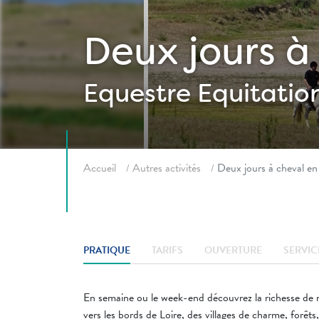
Deux jours à
Equestre
Equitatio
Fil d'ariane
Accueil
Autres activités
Deux jours à cheval e
PRATIQUE
TARIFS
OUVERTURE
SERVIC
En semaine ou le week-end découvrez la richesse de n
vers les bords de Loire, des villages de charme, forêts