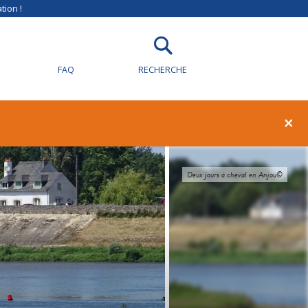
tion !
FAQ
RECHERCHE
×
Deux jours à cheval en Anjou©