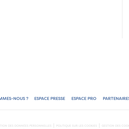
MMES-NOUS ?
ESPACE PRESSE
ESPACE PRO
PARTENAIRE
CTION DES DONNÉES PERSONNELLES
POLITIQUE SUR LES COOKIES
GESTION DES COOK