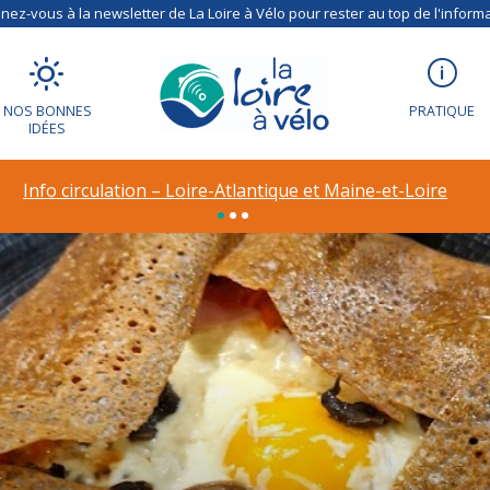
ez-vous à la newsletter de La Loire à Vélo pour rester au top de l'informa
NOS BONNES
PRATIQUE
IDÉES
Info circulation – Loire-Atlantique et Maine-et-Loire