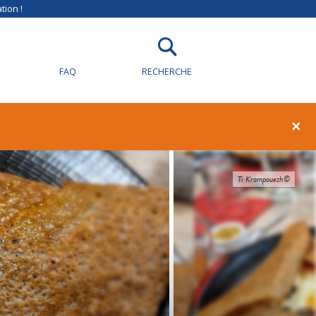
tion !
FAQ
RECHERCHE
×
Ti Krampouezh©