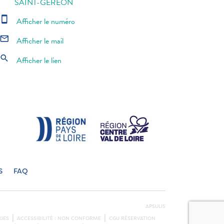
SAINT-GEREON
smartphone
Afficher le numéro
mail_outline
Afficher le mail
search
Afficher le lien
S
FAQ
APSULIS
IES
ACCESSIBILITÉ : NON CONFORME
CGU RÉSERVATION