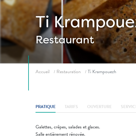
Ti Krampoue
Restaurant
Fil d'ariane
Accueil
Restauration
Ti Krampouezh
PRATIQUE
TARIFS
OUVERTURE
SERVIC
Galettes, crêpes, salades et glaces.
Salle entièrement rénovée.