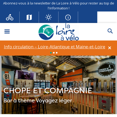
Abonnez-vous à la newsletter de La Loire à Vélo pour rester au top de
l'information !
Menu
Re
×
Info circulation – Loire-Atlantique et Maine-et-Loire
CHOPE ET COMPAGNIE©
CHOPE ET COMPAGNIE
Bar à thème
Voyagez léger