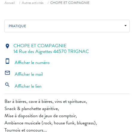
Fil d'ariane
Accueil
Autres activités
CHOPE ET COMPAGNIE
PRATIQUE
CHOPE ET COMPAGNIE
location_on
14 Rue des Aigrettes 44570 TRIGNAC
smartphone
Afficher le numéro
mail_outline
Afficher le mail
search
Afficher le lien
Bar à bières, cave à bières, vins et spiritueux,
Snack & planchette apéritive,
Mise à disposition de jeux de comptoir,
Ambiance musicale (rock, house funk, bluegrass),
Tournois et concours...