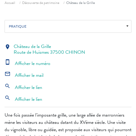
Fil d'ariane
Accueil
Découverte de patrimoine
Château de la Grille
PRATIQUE
Château de la Grille
location_on
Route de Huismes 37500 CHINON
smartphone
Afficher le numéro
mail_outline
Afficher le mail
search
Afficher le lien
search
Afficher le lien
Une fois passée l'imposante grille, une large allée de marronniers
mène les visiteurs au château datant du XVème siècle. Une visite
du vignoble, libre ou guidée, est proposée aux visiteurs qui pourront