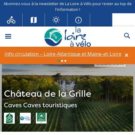
Abonnez-vous à la newsletter de La Loire à Vélo pour rester au top de
l'information !
Menu
Re
×
Info circulation – Loire-Atlantique et Maine-et-Loire
Château de la Grille
Château de la Grille
Caves
Caves touristiques