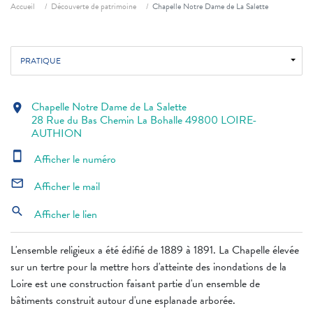
Fil d'ariane
Accueil
Découverte de patrimoine
Chapelle Notre Dame de La Salette
PRATIQUE
Chapelle Notre Dame de La Salette
location_on
28 Rue du Bas Chemin La Bohalle 49800 LOIRE-
AUTHION
smartphone
Afficher le numéro
mail_outline
Afficher le mail
search
Afficher le lien
​L'ensemble religieux a été édifié de 1889 à 1891. La Chapelle élevée
sur un tertre pour la mettre hors d'atteinte des inondations de la
Loire est une construction faisant partie d'un ensemble de
bâtiments construit autour d'une esplanade arborée.