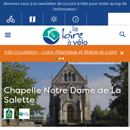
Abonnez-vous à la newsletter de La Loire à Vélo pour rester au top de
l'information !
Menu
Re
×
Info circulation – Loire-Atlantique et Maine-et-Loire
Chapelle Notre Dame de La Salette©
Chapelle Notre Dame de La
Salette