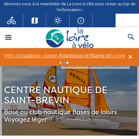
Abonnez-vous à la newsletter de La Loire à Vélo pour rester au top de
l'information !
Menu
Re
×
Info circulation – Loire-Atlantique et Maine-et-Loire
Info circulation – Déviation à Vineuil (41)
CENTRE NAUTIQUE DE SAINT-BREVIN©
CENTRE NAUTIQUE DE
SAINT-BREVIN
Base ou club nautique
Bases de loisirs
Voyagez léger