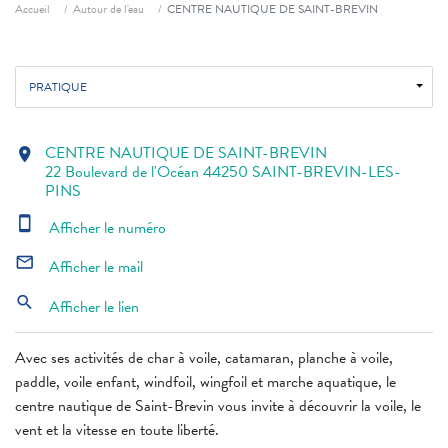
Fil d'ariane
Accueil
Autour de l'eau
CENTRE NAUTIQUE DE SAINT-BREVIN
PRATIQUE
CENTRE NAUTIQUE DE SAINT-BREVIN
location_on
22 Boulevard de l'Océan 44250 SAINT-BREVIN-LES-
PINS
smartphone
Afficher le numéro
mail_outline
Afficher le mail
search
Afficher le lien
Avec ses activités de char à voile, catamaran, planche à voile,
paddle, voile enfant, windfoil, wingfoil et marche aquatique, le
centre nautique de Saint-Brevin vous invite à découvrir la voile, le
vent et la vitesse en toute liberté.