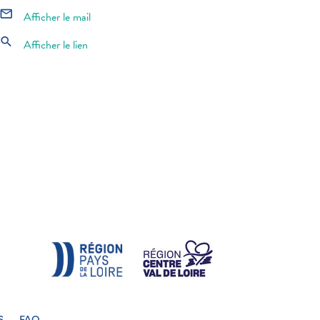
mail_outline
Afficher le mail
search
Afficher le lien
S
FAQ