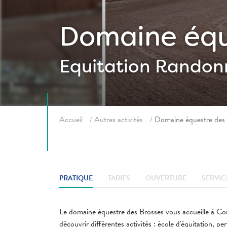
Domaine équ
Equitation
Randonn
Fil d'ariane
Accueil
Autres activités
Domaine équestre des
PRATIQUE
TARIFS
OUVERTURE
SERVIC
Le domaine équestre des Brosses vous accueille à Cou
découvrir différentes activités : école d'équitation, 