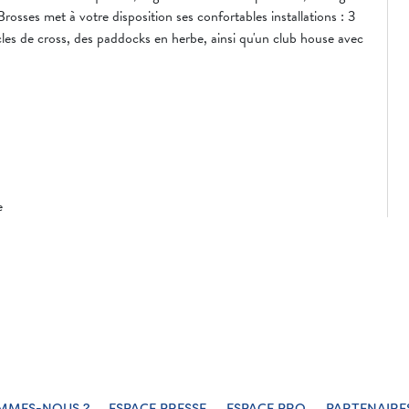
ses met à votre disposition ses confortables installations : 3
les de cross, des paddocks en herbe, ainsi qu'un club house avec
e
MMES-NOUS ?
ESPACE PRESSE
ESPACE PRO
PARTENAIRE