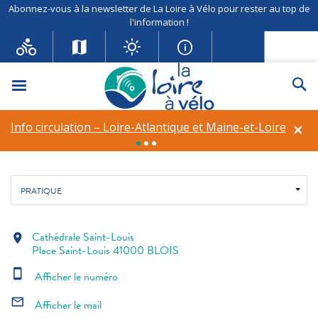
Abonnez-vous à la newsletter de La Loire à Vélo pour rester au top de
l'information !
Cathédrale Saint-Louis
Menu
Re
Site et monument historiques
×
Info circulation – Loire-Atlantique et Maine-et-Loire
Fil d'ariane
Accueil
Découverte de patrimoine
Cathédrale Saint-Louis
PRATIQUE
Cathédrale Saint-Louis
location_on
Place Saint-Louis 41000 BLOIS
smartphone
Afficher le numéro
mail_outline
Afficher le mail