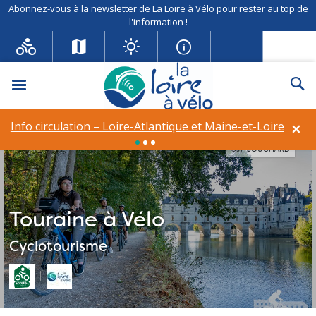
Abonnez-vous à la newsletter de La Loire à Vélo pour rester au top de
l'information !
Menu
Re
×
Info circulation – Loire-Atlantique et Maine-et-Loire
©JF SOUCHARD
Touraine à Vélo
Cyclotourisme