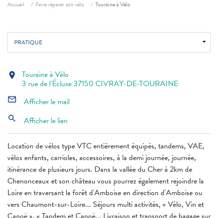
Fil d'ariane
Accueil
Faire réparer son vélo
Touraine à Vélo
PRATIQUE
Touraine à Vélo
location_on
3 rue de l'Écluse 37150 CIVRAY-DE-TOURAINE
mail_outline
Afficher le mail
search
Afficher le lien
Location de vélos type VTC entièrement équipés, tandems, VAE,
vélos enfants, carrioles, accessoires, à la demi journée, journée,
itinérance de plusieurs jours. Dans la vallée du Cher à 2km de
Chenonceaux et son château vous pourrez également rejoindre la
Loire en traversant la forêt d'Amboise en direction d'Amboise ou
vers Chaumont-sur-Loire... Séjours multi activités, « Vélo, Vin et
Canoë », « Tandem et Canoë... Livraison et transport de bagage sur