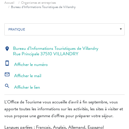
Fil d'ariane
Accueil
Organismes et entreprises
Bureau d’Informations Touristiques de Villandry
PRATIQUE
Bureau d’Informations Touristiques de Villandry
location_on
Rue Principale 37510 VILLANDRY
smartphone
Afficher le numéro
mail_outline
Afficher le mail
search
Afficher le lien
L'Office de Tourisme vous accueille d'avril à fin septembre, vous
apporte toutes les informations sur les activités, les sites à visiter et
vous propose une gamme d'offres pour préparer votre séjour.
Langues parlées : Français, Anglais, Allemand, Espagnol