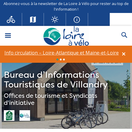
Abonnez-vous à la newsletter de La Loire à Vélo pour rester au top de
l'information !
Menu
Re
×
Info circulation – Loire-Atlantique et Maine-et-Loire
OT Tours Val de Loire
Bureau d’Informations
Touristiques de Villandry
Offices de tourisme et Syndicats
d'initiative