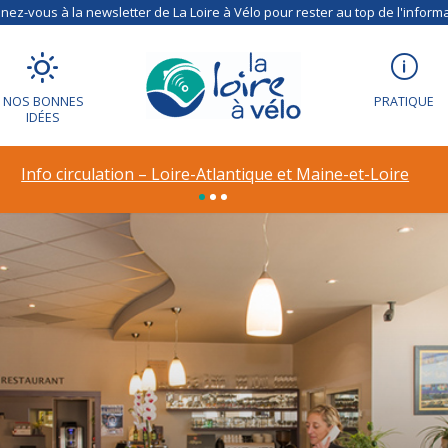
ez-vous à la newsletter de La Loire à Vélo pour rester au top de l'informa
NOS BONNES
PRATIQUE
IDÉES
Info circulation – Déviation à Vineuil (41)