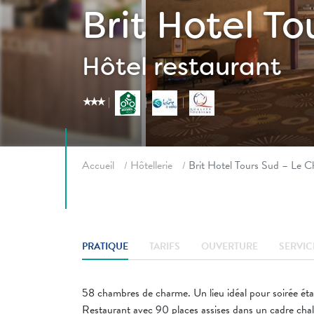
Brit Hotel T
Hôtel restaurant
star_rate
star_rate
star_rate
Fil d'ariane
Accueil
Hôtellerie
Brit Hotel Tours Sud – Le 
PRATIQUE
TARIFS
OUVERTURE
SERVIC
58 chambres de charme. Un lieu idéal pour soirée étap
Restaurant avec 90 places assises dans un cadre chaleu