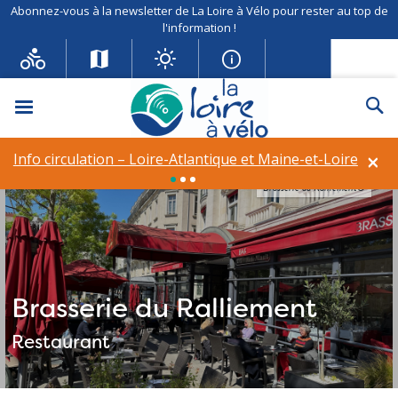
Abonnez-vous à la newsletter de La Loire à Vélo pour rester au top de
l'information !
Menu
Re
×
Info circulation – Loire-Atlantique et Maine-et-Loire
Brasserie du Ralliement©
Brasserie du Ralliement
Restaurant