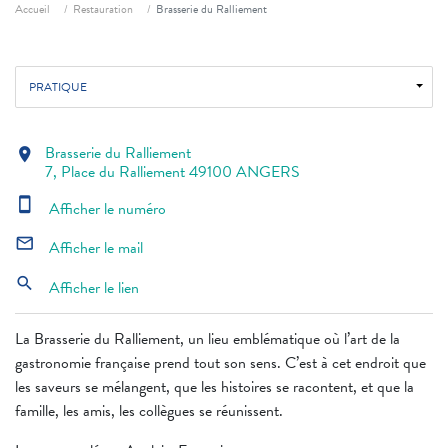
Fil d'ariane
Accueil
Restauration
Brasserie du Ralliement
PRATIQUE
Brasserie du Ralliement
location_on
7, Place du Ralliement 49100 ANGERS
smartphone
Afficher le numéro
mail_outline
Afficher le mail
search
Afficher le lien
La Brasserie du Ralliement, un lieu emblématique où l’art de la
gastronomie française prend tout son sens. C’est à cet endroit que
les saveurs se mélangent, que les histoires se racontent, et que la
famille, les amis, les collègues se réunissent.